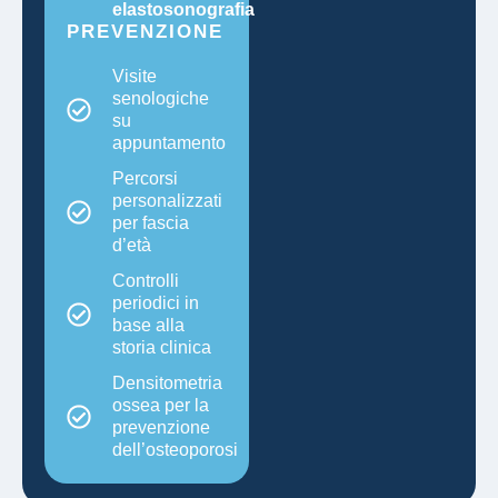
elastosonografia
PREVENZIONE
Visite
senologiche
su
appuntamento
Percorsi
personalizzati
per fascia
d’età
Controlli
periodici in
base alla
storia clinica
Densitometria
ossea per la
prevenzione
dell’osteoporosi